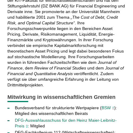
der KIT-Fakultät für Wirtschaftswissenschaften und hat den
Stiftungslehrstuhl (DZ BANK AG) für Financial Engineering und
Derivate inne. Sie promovierte an der Universität Mannheim
und habilitierte 2001 zum Thema
„The Cost of Debt, Credit
Risk, and Optimal Capital Structure“
. Ihre
Forschungsschwerpunkte liegen in den Bereichen Asset
Pricing, Derivate, Risikomanagement, Liquidität, Energie-
Finanzmärkte und Kryptowährungen. In ihrer Forschung
verbindet sie empirische Kapitalmarktforschung mit
theoretischem Asset Pricing und legt dabei besonderen Fokus
auf stochastische Modellierung. Ihre Forschungsarbeiten
wurden in führenden Fachzeitschriften wie dem
Journal of
Finance
, dem
Review of Financial Studies
und dem
Journal of
Financial and Quantitative Analysis
veröffentlicht. Zudem
verfügt sie über umfangreiche Erfahrung in der Leitung von
Drittmittelprojekten.
Mitwirkung in wissenschaftlichen Gremien
Bundesverband für strukturierte Wertpapiere (
BSW
):
Mitglied des wissenschaftlichen Beirats
DFG-Auswahlausschuss für den Heinz Maier-Leibnitz-
Preis
: Mitglied
DFG-Fachkollegium 112 (Wirtschaftswissenschaften):